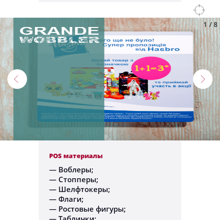
1
/
8
POS материалы
— Воблеры;
— Стопперы;
— Шелфтокеры;
— Флаги;
— Ростовые фигуры;
— Таблички;