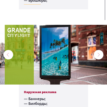
— Брошюры;
1
/
4
Наружная реклама
— Баннеры;
— Билборды;