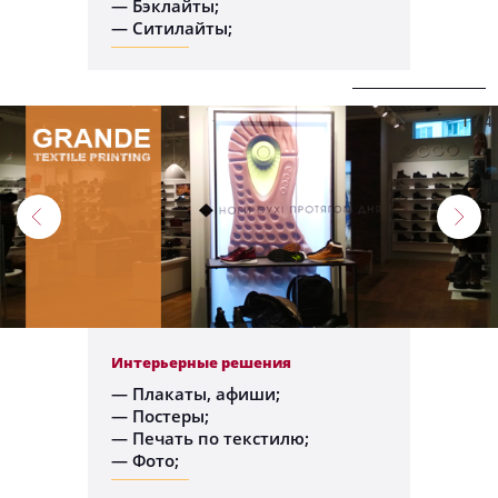
— Бэклайты;
— Ситилайты;
1
/
4
Интерьерные решения
— Плакаты, афиши;
— Постеры;
— Печать по текстилю;
— Фото;