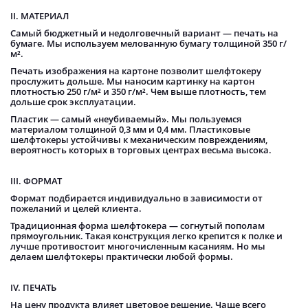
II. МАТЕРИАЛ
Самый бюджетный и недолговечный вариант — печать на
бумаге. Мы используем мелованную бумагу толщиной 350 г/
м².
Печать изображения на картоне позволит шелфтокеру
прослужить дольше. Мы наносим картинку на картон
плотностью 250 г/м² и 350 г/м². Чем выше плотность, тем
дольше срок эксплуатации.
Пластик — самый «неубиваемый». Мы пользуемся
материалом толщиной 0,3 мм и 0,4 мм. Пластиковые
шелфтокеры устойчивы к механическим повреждениям,
вероятность которых в торговых центрах весьма высока.
III. ФОРМАТ
Формат подбирается индивидуально в зависимости от
пожеланий и целей клиента.
Традиционная форма шелфтокера — согнутый пополам
прямоугольник. Такая конструкция легко крепится к полке и
лучше противостоит многочисленным касаниям. Но мы
делаем шелфтокеры практически любой формы.
IV. ПЕЧАТЬ
На цену продукта влияет цветовое решение. Чаще всего