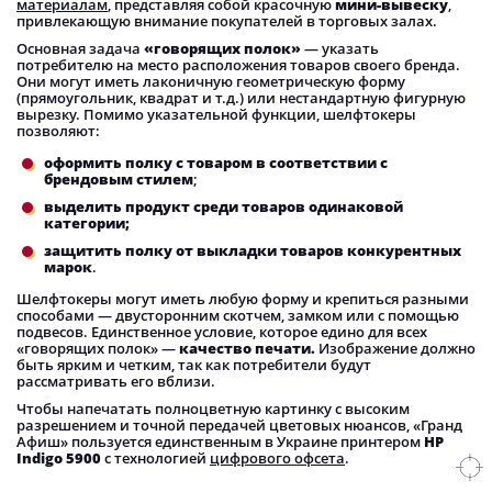
материалам
, представляя собой красочную
мини-вывеску
,
привлекающую внимание покупателей в торговых залах.
Основная задача
«говорящих полок»
— указать
потребителю на место расположения товаров своего бренда.
Они могут иметь лаконичную геометрическую форму
(прямоугольник, квадрат и т.д.) или нестандартную фигурную
вырезку. Помимо указательной функции, шелфтокеры
позволяют:
оформить полку с товаром в соответствии с
брендовым стилем
;
выделить продукт
среди товаров одинаковой
категории;
защитить полку от выкладки товаров
конкурентных
марок
.
Шелфтокеры могут иметь любую форму и крепиться разными
способами — двусторонним скотчем, замком или с помощью
подвесов. Единственное условие, которое едино для всех
«говорящих полок» —
качество печати.
Изображение должно
быть ярким и четким, так как потребители будут
рассматривать его вблизи.
Чтобы напечатать полноцветную картинку с высоким
разрешением и точной передачей цветовых нюансов, «Гранд
Афиш» пользуется единственным в Украине принтером
HP
Indigo 5900
с технологией
цифрового офсета
.