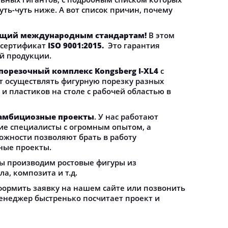
ть-чуть ниже. А вот список причин, почему
щий международным стандартам!
В этом
 сертификат
ISO 9001:2015.
Это гарантия
й продукции.
орезочный комплекс Kongsberg I-XL4
с
ет осуществлять фигурную порезку разных
 и пластиков на столе с рабочей областью в
а амбициозные проекты
. У нас работают
ие специалисты с огромным опытом, а
жности позволяют брать в работу
ные проекты.
ы производим ростовые фигуры из
а, композита и т.д.
формить заявку на нашем сайте или позвонить
неджер быстренько посчитает проект и