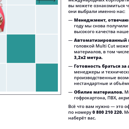
вы можете ознакомиться чу
они выбрали именно нас:
Менеджмент, отвечаю
году мы снова получили
высокого качества наше
Автоматизированный п
головкой Multi Cut мож
материалов, в том числе
3,2х2 метра.
Готовность браться з
менеджеры и техническ
производственные возмо
нестандартные и объём
Обилие материалов.
М
гофрокартона, ПВХ, акрил
Всё что вам нужно — это о
по номеру
0 800 210 220
.
Ме
наберёт вас.