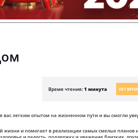
дом
Время чтения:
1 минута
НЕТ ВРЕМ
я вас легким опытом на жизненном пути и вы смогли уве
й жизни и помогает в реализации самых смелых планов и
здоровье и радость, поддержку и уважение близких, друз