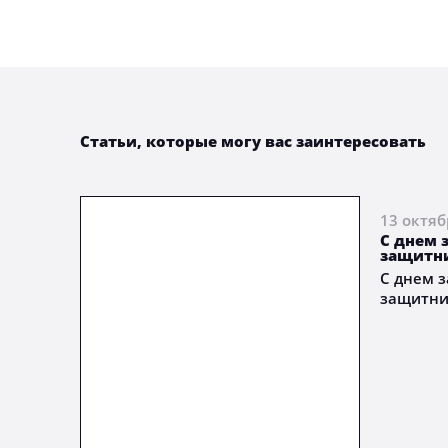
Статьи, которые могу вас заинтересовать
13 октяб
C днем 
защитн
C днем 
защитни